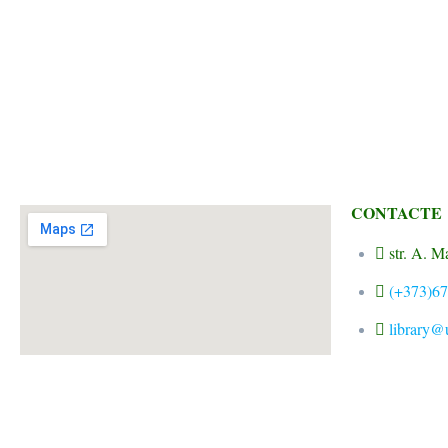
CONTACTE
str. A. 
(+373)6
library