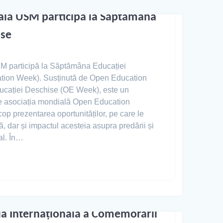
rală USM participă la Săptămâna
ise
SM participă la Săptămâna Educației
tion Week). Susținută de Open Education
cației Deschise (OE Week), este un
 asociația mondială Open Education
op prezentarea oportunităților, pe care le
, dar și impactul acesteia asupra predării și
al. În…
iua Internațională a Comemorării