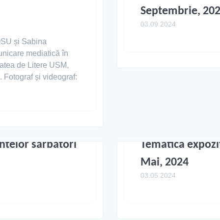
Septembrie, 20
03.09.2024
ROSU și Sabina
icare mediatică în
atea de Litere USM,
otograf și videograf:
intelor sărbători
Tematica expoziți
Mai, 2024
03.05.2024