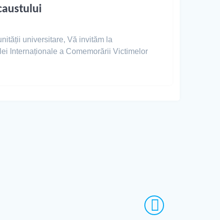
caustului
ității universitare, Vă invităm la
lei Internaționale a Comemorării Victimelor