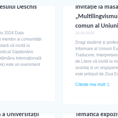
esului Deschis
Invitație la mas
„Multilingvismu
comun al Uniun
is 2024 Data
24.09.2024
 membri ai comunității
Dragi studenți și profe
ară vă invită la
Informare al Uniunii E
 dedicat Săptămânii
Traducere, Interpretare 
ptămâna Internaţională
de Litere vă invită la 
k) este un eveniment
avantaj și un angajam
este prilejuit de Ziua
Citește mai mult
 a Universității
Tematica expoziți