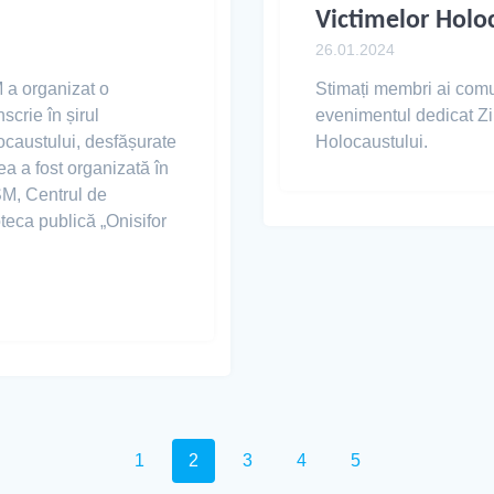
Victimelor Holo
26.01.2024
 a organizat o
Stimați membri ai comun
scrie în șirul
evenimentul dedicat Zi
caustului, desfășurate
Holocaustului.
ea a fost organizată în
SM, Centrul de
eca publică „Onisifor
1
2
3
4
5