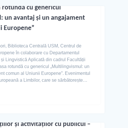
a rotundă cu genericul
l: un avantaj și un angajament
ii Europene”
sori, Biblioteca Centrală USM, Centrul de
uropene în colaborare cu Departamentul
și Lingvistică Aplicată din cadrul Facultății
masa rotundă cu genericul „Multilingvismul: un
ent comun al Uniunii Europene”. Evenimentul
 Europeană a Limbilor, care se sărbătorește…
ilor și activităților cu publicul –