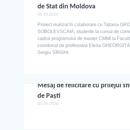
de Stat din Moldova
05.09.2024
Proiect realizat în colaborare cu Tatiana G
SOBOLEVSCAIA, studente la cursul de comun
cadrul programului de master CMMI la Facult
coordonat de profesoara Elena GHEORGIȚĂ. F
Sergiu SÎRGHI.
Mesaj de felicitare cu prilejul sf
de Paşti
03.05.2024