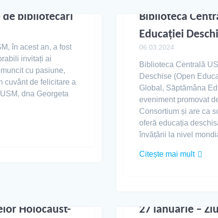
 de bibliotecari
Biblioteca Cent
Educației Desch
M, în acest an, a fost
06.03.2024
bili invitați ai
Biblioteca Centrală U
u muncit cu pasiune,
Deschise (Open Educa
 cuvânt de felicitare a
Global, Săptămâna Edu
 al USM, dna Georgeta
eveniment promovat de
Consortium și are ca sc
oferă educația deschisă
învățării la nivel mondi
Citește mai mult
lor Holocaust-
27 ianuarie – Z