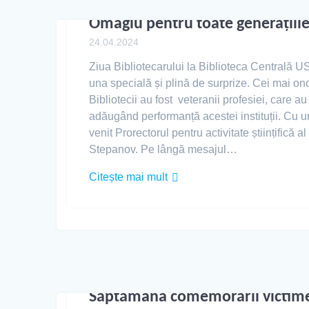
Omagiu pentru toate generațiile
24.04.2024
Ziua Bibliotecarului la Biblioteca Centrală US
una specială și plină de surprize. Cei mai onora
Bibliotecii au fost veteranii profesiei, care a
adăugând performanță acestei instituții. Cu un
venit Prorectorul pentru activitate științifică
Stepanov. Pe lângă mesajul…
Citește mai mult
Săptămâna comemorării victime