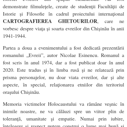
demonstrate filmulețele, create de studenții Facultății de
Istorie și Filosofie în cadrul proiectului internațional
CARTOGRAFIEREA GHETOURILOR
, care ne
vorbesc despre viața și soarta evreilor din Chișinău în anii
1941-1944.
Partea a doua a evenimentului a fost dedicată prezentării
romanului „Evreii”, autor Nicolae Esinencu. Romanul a
fost scris în anul 1974, dar a fost publicat doar în anul
2020. Este tradus și în limba rusă și ne relatează prin
prisma personajelor, nu doar viata evreilor, dar și alte
aspecte, în special, relaționarea etniilor din teritoriul
orașului Chișinău.
Memoria victimelor Holocaustului va rămâne veșnic în
inimile noastre, ne va călăuzi spre un viitor plin de
toleranță, umanitate și empatie. Numai prin iubire,
înțelegere și respect putem construi o lume mai bună și