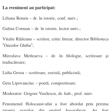
La eveniment au
participat:
Liliana Rotaru – dr. în istorie, conf. univ.;
Galina Corman – dr. în istorie, lector univ.;
Vitalie Răileanu – scriitor, critic literar, director Biblioteca
ˮOnisifor Ghibuˮ;
Miroslava Metleaeva – dr. în filologie, scriitoare și
traducătoare;
Lidia Grosu – scriitoare, eseistă, publicistă;
Geta Lipovanciuc – poetă, compozitoare.
Moderator: Grigore Vasilescu, dr. hab., prof. univ.
Fenomenul Holocaust-ului a fost abordat prin prizma
istoriei evreilor din spațiul basarabean. Au fost