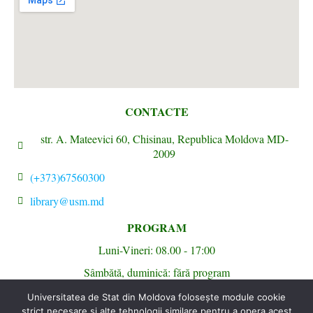
CONTACTE
str. A. Mateevici 60, Chisinau, Republica Moldova MD-
2009
(+373)67560300
library@usm.md
PROGRAM
Luni-Vineri: 08.00 - 17:00
Sâmbătă, duminică: fără program
Universitatea de Stat din Moldova folosește module cookie
© 2026 Universitatea de Stat din Moldova. All rights reserved.
strict necesare și alte tehnologii similare pentru a opera acest